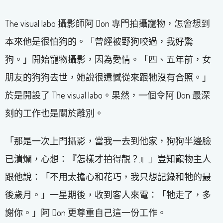
The visual labo 攝影師阿 Don 專門拍攝寵物，怎會想到
本來他是很怕狗的。「曾經被野狗咬過，我好驚
狗。」開始寵物攝影，因為愛情。「四、五年前，女
朋友的狗狗去世，她說很遺憾從來跟牠沒有合照。」
於是開設了 The visual labo。果然，一個令阿 Don 最深
刻的工作也是關於離別。
「那是一次上門攝影，當我一去到他家，狗狗半邊臉
已潰爛，心想：『怎樣才拍得靚？』」豈知寵物主人
跟他說：「不用太擔心和花巧，我只想記錄和牠的最
後歲月。」一星期後，收到客人來電：「牠走了，多
謝你。」阿 Don 更尊重自己這一份工作。