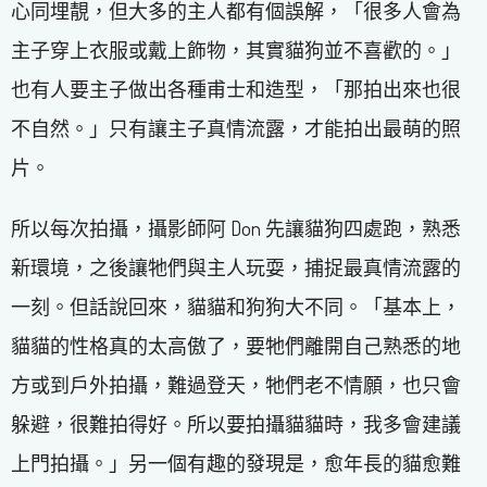
心同埋靚，但大多的主人都有個誤解，「很多人會為
主子穿上衣服或戴上飾物，其實貓狗並不喜歡的。」
也有人要主子做出各種甫士和造型，「那拍出來也很
不自然。」只有讓主子真情流露，才能拍出最萌的照
片。
所以每次拍攝，攝影師阿 Don 先讓貓狗四處跑，熟悉
新環境，之後讓牠們與主人玩耍，捕捉最真情流露的
一刻。但話說回來，貓貓和狗狗大不同。「基本上，
貓貓的性格真的太高傲了，要牠們離開自己熟悉的地
方或到戶外拍攝，難過登天，牠們老不情願，也只會
躲避，很難拍得好。所以要拍攝貓貓時，我多會建議
上門拍攝。」另一個有趣的發現是，愈年長的貓愈難