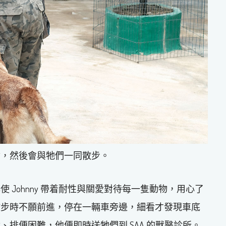
食，然後會與牠們一同散步。
Johnny 帶着耐性與關愛對待每一隻動物，用心了
散步時不願前進，停在一輛車旁邊，細看才發現車底
排便困難，他便即時送牠們到 SAA 的獸醫診所。