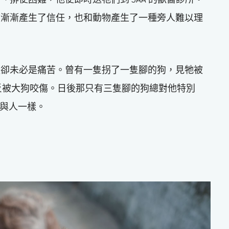
物漸漸產生了信任，也和動物產生了一種旁人難以理
後卻未必是痛苦。曾有一隻拐了一隻腳的狗，見牠被
，卻反被大狗咬傷。日後那只有三隻腳的狗總對他特別
也與人一樣。