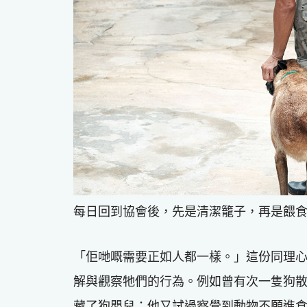
每日回到協會後，先是清潔籠子，再是餵
「佢哋嘅需要正如人都一樣。」這份同理心使 
解與觀察牠們的行為。例如曾有次一隻狗
藏了狗嬰兒；他又試過察覺到動物不願進食、