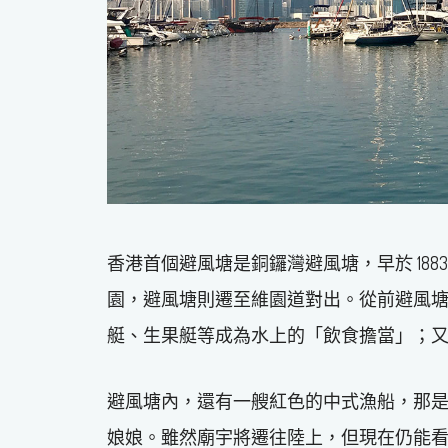
香港首個避風塘是銅鑼灣避風塘，早於 18
園，避風塘則遷至維園道對出。從前避風
艇、生果艇等成為水上的「飲食擔當」；
避風塘內，還有一艘紅色的中式漁船，那是
娘娘。雖然廟宇將遷往陸上，但現在仍能