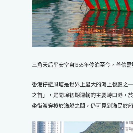
三角天后平安堂自1955年停泊至今，善信
香港仔避風塘是世界上最大的海上餐廳之一
之首」，是開埠初期運輸的主要轉口港，
坐街渡穿梭於漁船之間，仍可見到漁民於