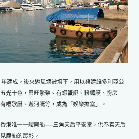
83 年建成。後來避風塘被填平，用以興建維多利亞公
塘五光十色，興旺繁榮。有蝦蟹艇、粉麵艇、廚房
又有唱歌艇、遊河艇等，成為「娛樂擔當」。
香港唯一一艘廟船——三角天后平安堂，供奉着天后
看見廟船的蹤影。