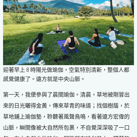
迎著早上 8 時陽光做瑜伽，空氣特別清新，整個人都
感覺健康了。遠方就是中央山脈。
第一天，我便參與了晨間瑜伽。清晨，草地被剛冒出
來的日光曬得金黃，傳來草青的味道；找個樹蔭，於
草地鋪上瑜伽墊，聆聽著風聲鳥鳴，看著遠方宏偉的
山脈，瞬間像被大自然所包裹，不自覺深深吸了一口