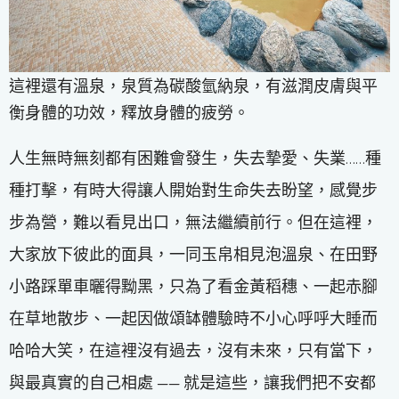
這裡還有溫泉，泉質為碳酸氫納泉，有滋潤皮膚與平
衡身體的功效，釋放身體的疲勞。
人生無時無刻都有困難會發生，失去摯愛、失業……種
種打擊，有時大得讓人開始對生命失去盼望，感覺步
步為營，難以看見出口，無法繼續前行。但在這裡，
大家放下彼此的面具，一同玉帛相見泡溫泉、在田野
小路踩單車曬得黝黑，只為了看金黃稻穗、一起赤腳
在草地散步、一起因做頌缽體驗時不小心呼呼大睡而
哈哈大笑，在這裡沒有過去，沒有未來，只有當下，
與最真實的自己相處 —— 就是這些，讓我們把不安都