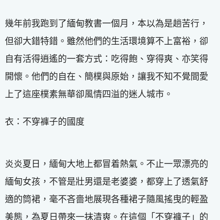
幾年前我跑到了緬甸教書一個月，本以為是趟苦行，
但卻大錯特錯。雖然他們的生活環境算不上富裕，卻
自有活得逍遙的一套方式：吃得飽、穿得爽、亦笑得
開懷。他們的自在、簡樸與原始，讓我不知不覺間愛
上了這座樸素無華卻風情四溢的迷人城市。
衣：不穿褲子的國度
炎炎夏日，緬甸大地上都冒着熱氣。不止一眾漂亮的
緬甸女孩，不管是壯男還是老婆婆，都穿上了透氣舒
適的筒裙，毫不吝嗇地展現各種裙子隨風搖曳的輕盈
美態，為夏日帶來一抹清爽。在這個「不穿褲子」的