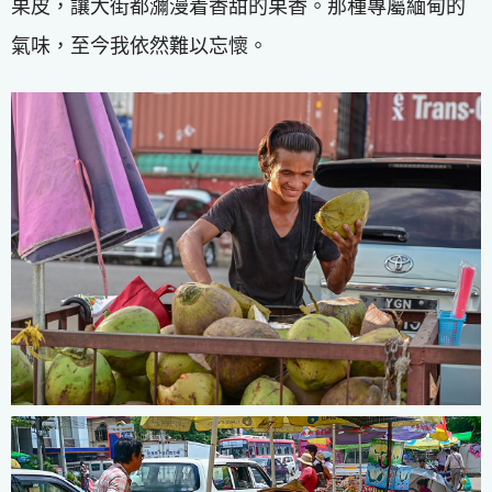
果皮，讓大街都瀰漫着香甜的果香。那種專屬緬甸的
氣味，至今我依然難以忘懷。