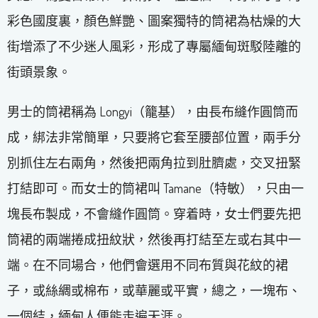
彩色國度裏，顏色鮮艷、圖案獨特的筒裙為枯燥的大
街增添了不少迷人風彩，形成了專屬緬甸斑駁陸離的
街頭景象。
男士的筒裙稱為 Longyi（籠基），由長布縫作圓筒而
成，綁法非常簡單，只要將它套至腰部位置，兩手分
別抓住左右兩角，然後把兩角拉到肚臍處，交叉扭緊
打結即可。而女士的筒裙叫 Tamane（特敏），只由一
塊長布製成，不會縫作圓筒。穿着時，女士們要先把
筒裙的兩端捲成扭紋狀，然後再打結至左或右其中一
端。在不同場合，他們會選用不同布質與花紋的裙
子，或絲綢或棉布，或華麗或平實，總之，一塊布、
一個結，緬甸人便能走遍天涯。