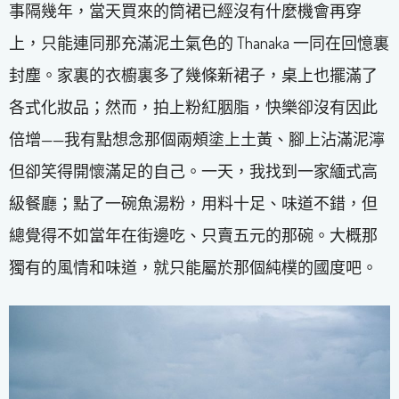
事隔幾年，當天買來的筒裙已經沒有什麼機會再穿
上，只能連同那充滿泥土氣色的 Thanaka 一同在回憶裏
封塵。家裏的衣櫥裏多了幾條新裙子，桌上也擺滿了
各式化妝品；然而，拍上粉紅胭脂，快樂卻沒有因此
倍增——我有點想念那個兩頰塗上土黃、腳上沾滿泥濘
但卻笑得開懷滿足的自己。一天，我找到一家緬式高
級餐廳；點了一碗魚湯粉，用料十足、味道不錯，但
總覺得不如當年在街邊吃、只賣五元的那碗。大概那
獨有的風情和味道，就只能屬於那個純樸的國度吧。