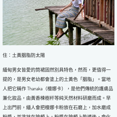
住：土黃胭脂防太陽
緬甸男女皆愛的筒裙固然別具特色，然而，更值得一
提的，是男女老幼都會塗上的土黃色「胭脂」。當地
人把它稱作 Thanaka（檀娜卡），是他們傳統的護膚品
兼化妝品，由黃香楝樹杆等純天然材料研磨而成。早
上出門前，緬人會把檀娜卡粉放在石磨上，加水磨成
粉漿，並塗抹在臉頰上。粉漿在臉頰上乾透後，會化