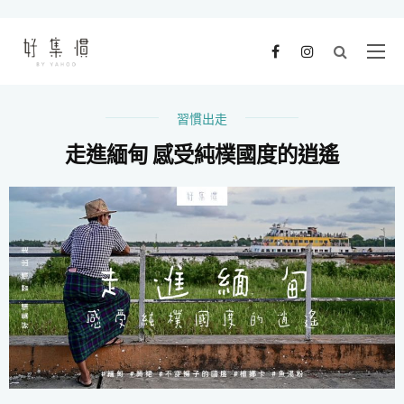
習慣出走
走進緬甸 感受純樸國度的逍遙