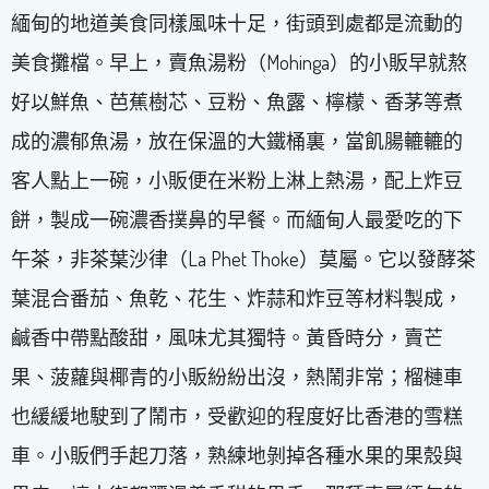
緬甸的地道美食同樣風味十足，街頭到處都是流動的
美食攤檔。早上，賣魚湯粉（Mohinga）的小販早就熬
好以鮮魚、芭蕉樹芯、豆粉、魚露、檸檬、香茅等煮
成的濃郁魚湯，放在保溫的大鐵桶裏，當飢腸轆轆的
客人點上一碗，小販便在米粉上淋上熱湯，配上炸豆
餅，製成一碗濃香撲鼻的早餐。而緬甸人最愛吃的下
午茶，非茶葉沙律（La Phet Thoke）莫屬。它以發酵茶
葉混合番茄、魚乾、花生、炸蒜和炸豆等材料製成，
鹹香中帶點酸甜，風味尤其獨特。黃昏時分，賣芒
果、菠蘿與椰青的小販紛紛出沒，熱鬧非常；榴槤車
也緩緩地駛到了鬧市，受歡迎的程度好比香港的雪糕
車。小販們手起刀落，熟練地剝掉各種水果的果殼與