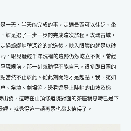
不是一天、半天能完成的事，走遍景區可以徒步、坐
物，於是選了一步一步的完成這次旅程。玫瑰古城，
，走過蜿蜒峭壁深谷的蛇道後，映入眼簾的就是以砂
asury。眼見歷經千年洗禮的遺跡仍然屹立不倒，曾經
的呈現眼前，那一刻感動得不能自已。很多即日團的
終點當然不止於此。從此刻開始才是起點，我，宛如
陵墓、祭壇、劇場等，邊看邊登上陡峭的山坡及梯
時出發，這時在山頂修道院對面的茶座稍息時已是下
景觀，就覺得這一趟再累也都太值得了。