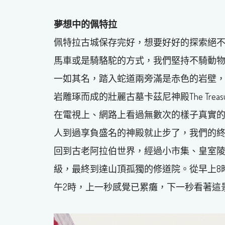
夢想中的佩特拉
佩特拉古城保存完好，想要好好的探索絕
馬車或是騎駱駝的方式，我們堅持不騎動
一如其名，踏入蛇道兩旁滿是赤色的岩壁
岩雕琢而成的壯麗古墓卡茲尼神殿The Tre
在電視上、網路上看過無數次的樣子真實
人到過享負盛名的神殿就止步了，我們的
回到古老阿拉伯世界，經過小市集、皇室
級，最終到達山頂孤獨的修道院。從早上8
午2時，上一秒感覺已累癱，下一秒看著這