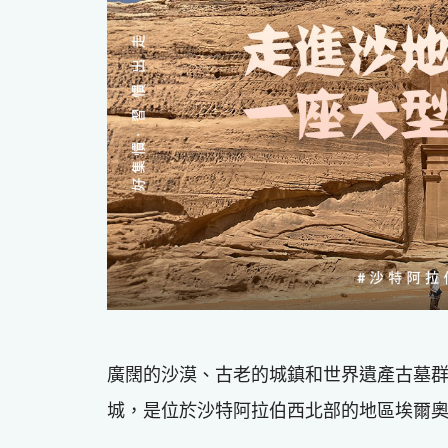
廣闊的沙漠、古老的城鎮和世界遺產古墓群
城，是位於沙特阿拉伯西北部的地區埃爾奧拉（A