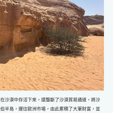
人在沙漠中存活下來，還壟斷了沙漠貿易通道，將沙
拉伯半島，運往歐洲市場，由此累積了大筆財富，並