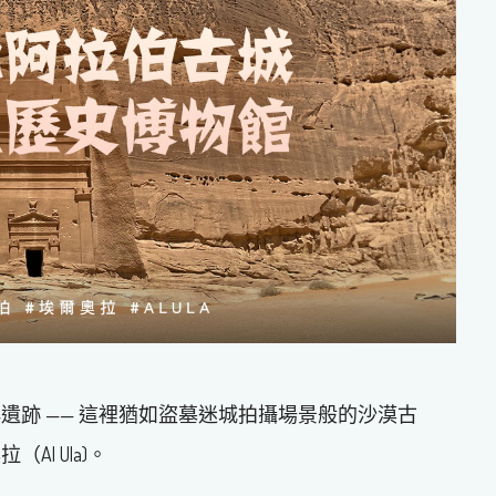
遺跡 —— 這裡猶如盜墓迷城拍攝場景般的沙漠古
l Ula)。