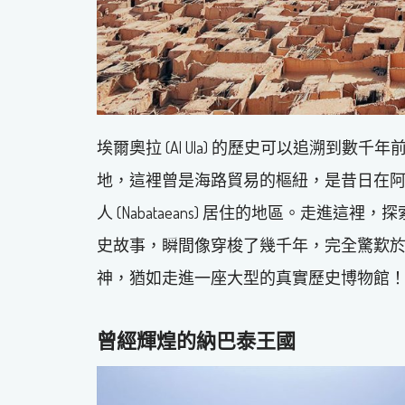
埃爾奧拉 (Al Ula) 的歷史可以追溯到數千
地，這裡曾是海路貿易的樞紐，是昔日在
人 (Nabataeans) 居住的地區。走
史故事，瞬間像穿梭了幾千年，完全驚歎
神，猶如走進一座大型的真實歷史博物館
曾經輝煌的納巴泰王國