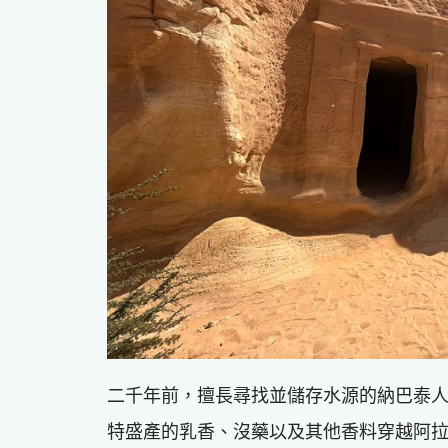
二千年前，擅長尋找並儲存水源的納巴泰
特盛產的乳香、沒藥以及其他香料穿越阿