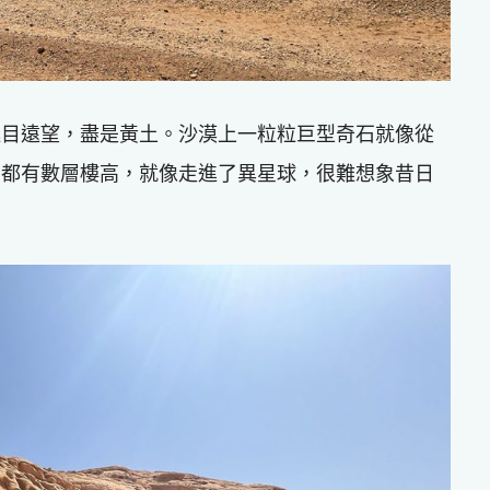
極目遠望，盡是黃土。沙漠上一粒粒巨型奇石就像從
部都有數層樓高，就像走進了異星球，很難想象昔日