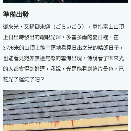
準備出發
御來光，又稱御来迎（ごらいごう），意指富士山頂
上日出時發出的耀眼光暉，多雲多雨的夏日裡，在
3,776米的山頂上能幸運地看見日出之光的晴朗日子，
也能看見宛如無邊無際的雲海出現，傳說看了御來光
的人都會得到好運，我說，光是能看到這片景色，已
花光了運氣了吧？