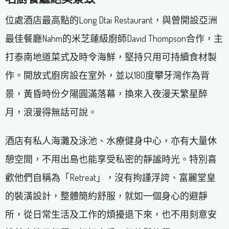
位處酒店最高點的Long Dtai Restaurant，與曾開設亞洲
最佳餐廳Nahm的米芝蓮級廚師David Thompson合作，主
打泰南地道菜式及時令海鮮，堅持只用可持續食材製
作。開放式廚房設在室外，並以180度攀牙灣作為背
景，黃昏時份夕陽圓滿落幕，換來入夜漫天繁星醉
月，浪漫得無話可說。
酒店有私人海灘及泳池、水療健身中心，亦有大量休
憩空間，不用出島也能享受私密的靜謐時光。特別喜
歡他們自稱為「Retreat」，沒有拘謹浮誇、富麗堂皇
的裝潢設計，整體簡約舒服，就如一個身心的避靜
所，從日常生活及工作的煩擾退下來，也不用刻意安