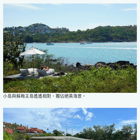
小島與蘇梅主島遙遙相對，獨佔絕美海景。