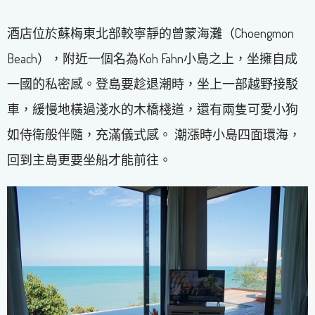
酒店位於蘇梅東北部較寧靜的曾蒙海灘（Choengmon
Beach），附近一個名為Koh Fahn小島之上，坐擁自成
一國的私密感。登島要趁退潮時，坐上一部越野接駁
車，緩慢地橫過淺水的木橋棧道，還有兩隻可愛小狗
如侍衛般伴隨，充滿儀式感。 潮漲時小島四面環海，
回到主島更要坐船才能前往。