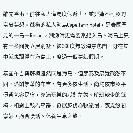
離開香港，前往私人海島度假避世，並非遙不可及的
富豪夢想。蘇梅的私人海島Cape Fahn Hotel，是泰國罕
見的一島一Resort，潮漲時更需要乘船入島。海島上只
有十多間獨立屋別墅，被360度無敵海景包圍，身在其
中就像飄浮在海島上，度過一個夢幻假期。
泰國布吉與蘇梅雖然同是海島，但節奏及感覺截然不
同，熱鬧繁華的布吉，有更多夜生活、商場夜市及平
價背包客民宿，充滿玩樂的派對氣氛。航班較少的蘇
梅，相對上較為寧靜，發展步伐亦較緩慢，感覺悠閒
寧靜，適合慢活、休養生息之旅。