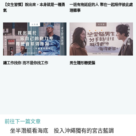
一班有拖延症的人 聚在一起陪伴彼此處
【女生習慣】說出來，本身就是一種勇
理雜事
氣
讓工作找你 而不是你找工作
男生隱形戀愛腦
前往下一篇文章
COPYRIGHT © 2024 MARS DIGITAL LIMITED.
使用條款
|
私隱政策
坐半潛艇看海底 投入沖繩獨有的宮古藍調