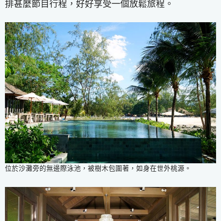
排甚麼節目行程，好好享受一個放鬆旅程。
位於沙灘旁的無邊際泳池，被樹木包圍著，如身在世外桃源。