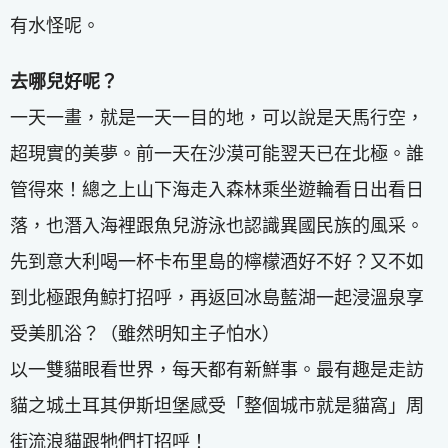
有水怪呢。
去哪兒好呢？
一天一畫，就是一天一目的地，可以說是天馬行空，
超現實的美夢。前一天在沙漠可能翌天已在北極。誰
管得來！總之上山下海走入森林乘坐遊輪看日出看日
落，也潛入海裡跟魚兒游泳也認識異國民族的風采。
先到意大利喝一杯卡布里島的檸檬酒好不好？又不如
到北極跟角鯨打招呼，再返回冰島藍湖一起浸溫泉享
受美肌浴？（雖然明知主子怕水）
以一雙貓眼看世界，每天都有新鮮事。最有趣是走訪
貓之城土耳其伊斯坦堡感受「整個城市就是貓窩」周
街流浪貓跟牠們打招呼！