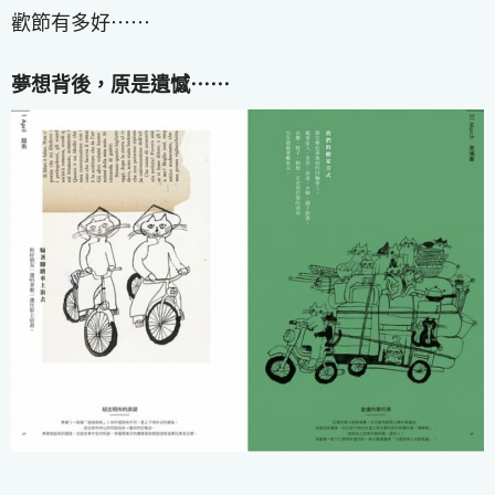
歡節有多好⋯⋯
夢想背後，原是遺憾⋯⋯