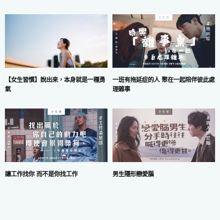
一班有拖延症的人 聚在一起陪伴彼此處
【女生習慣】說出來，本身就是一種勇
理雜事
氣
讓工作找你 而不是你找工作
男生隱形戀愛腦