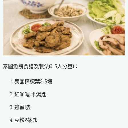
泰國魚餅食譜及製法(4-5人分量)：
泰國檸檬葉3-5塊
紅咖喱 半湯匙
雞蛋1隻
豆粉2茶匙