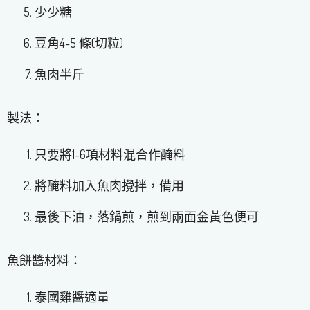
少少糖
豆角4-5 條(切粒)
魚肉半斤
製法：
只要將1-6項材料混合作醃料
將醃料加入魚肉攪拌，備用
最後下油，落鍋煎，煎到兩面金黃色便可
魚餅醬材料：
泰國雞醬適量