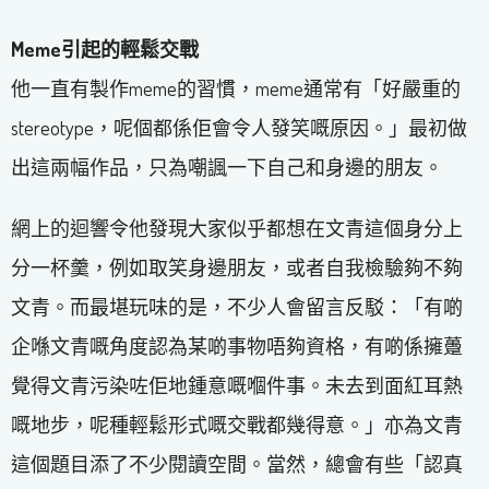
Meme引起的輕鬆交戰
他一直有製作meme的習慣，meme通常有「好嚴重的
stereotype，呢個都係佢會令人發笑嘅原因。」最初做
出這兩幅作品，只為嘲諷一下自己和身邊的朋友。
網上的迴響令他發現大家似乎都想在文青這個身分上
分一杯羹，例如取笑身邊朋友，或者自我檢驗夠不夠
文青。而最堪玩味的是，不少人會留言反駁：「有啲
企喺文青嘅角度認為某啲事物唔夠資格，有啲係擁躉
覺得文青污染咗佢地鍾意嘅嗰件事。未去到面紅耳熱
嘅地步，呢種輕鬆形式嘅交戰都幾得意。」亦為文青
這個題目添了不少閱讀空間。當然，總會有些「認真