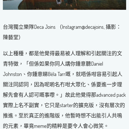
台灣獨立樂隊Deca Joins （Instagram@decajoins, 攝影：
陳藝堂）
以上種種，都是他覺得最易被人理解和引起關注的文
青特徵，「但係如果你同人講你鍾意聽Daniel
Johnston、你鍾意睇Béla Tarr嘅，就唔係咁容易引起人
關注同認同，因為呢啲名冇咁大眾化、係要進一步理
解先會有人認可嘅事嚟。」故此他覺得那advanced pack
實際上名不副實，它只是starter的擴充版，沒有層次的
推進。至於真正的進階版，他暫時想不出能引人共鳴
的元素，畢竟meme的精粹是要令人會心微笑。