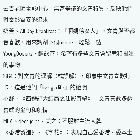
去百老匯電影中心：無甚爭議的文青特質，反映他們
對電影質素的追求
奶蓋、All Day Breakfast：「啊媽係女人」，文青與否都
會喜歡，用來調劑下個meme，輕鬆一點
YoungQueenz、鋼飲管：希望有多些文青會留意和關注
的事物
1664：對文青的理解（或誤解），印象中文青喜歡打
卡，這是他們「living a life」的證明
亦舒、《西遊記大結局之仙履奇緣》：文青喜歡多愁
善感的金句和劇情
MLA、deca joins、美之：不服於主流大牌
《香港製造》、《字花》：表現自己愛香港、愛本土