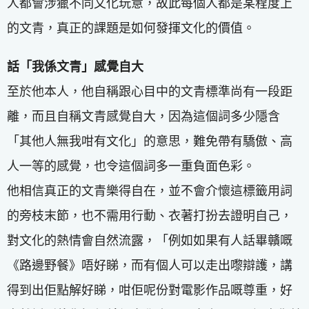
人都會涉獵不同文化玩意，故此每個人都是某程度上
的文青，真正的課題是如何發揮文化的價值。
話「我係文青」感覺自大
至於他本人，他自稱跟心目中的文青標準尚有一段距
離，而且自稱文青感覺自大，因為這個詞多少隱含
「其他人無我咁有文化」的意思，難免帶有驕傲、高
人一等的感覺，也令這個詞多一重負面色彩。
他相信真正的文青樂得自在，並不會介懷這標籤用詞
的旁枝末節，也不需用行動、衣著打扮去證明自己，
對文化的熱情會自然流露，「例如如果有人話畢贛嘅
《路邊野餐》唔好睇，而有個人可以走出嚟辯護，講
得到出佢點解好睇，咁佢呢份對電影作品嘅尊重，好