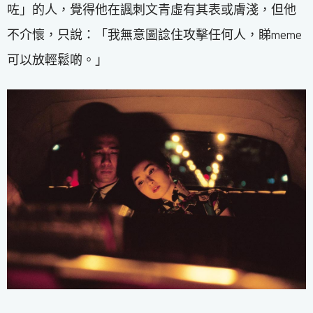
咗」的人，覺得他在諷刺文青虛有其表或膚淺，但他
不介懷，只說：「我無意圖諗住攻擊任何人，睇meme
可以放輕鬆啲。」