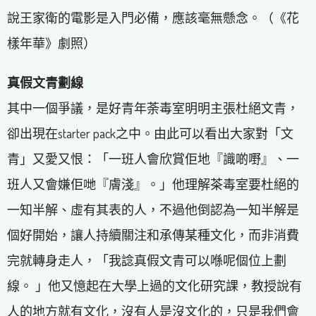
說王家衛的電影是入門必備，應該毫無懸念。（《花
樣年華》劇照）
真假文青劃線
其中一個爭議，是好青年荼毒室明明主張杜絕文青，
卻出現在starter pack之中。由此可以看出大家對「文
青」又愛又恨：「一班人會欣賞佢地『識啲嘢』、一
班人又會嫌佢哋『膚淺』。」他理解茶毒室要杜絕的
一知半解、虛有其表的人，不過他倒認為一知半解是
個好開始，讓人持續關注和承傳某種文化，而非消費
完就轉身走人，「我諗真假文青可以喺呢個位上劃
線。 」他又憶起在大學上過的文化研究課，教授說有
人的地方就有文化，沒有人是沒文化的，只是我們會