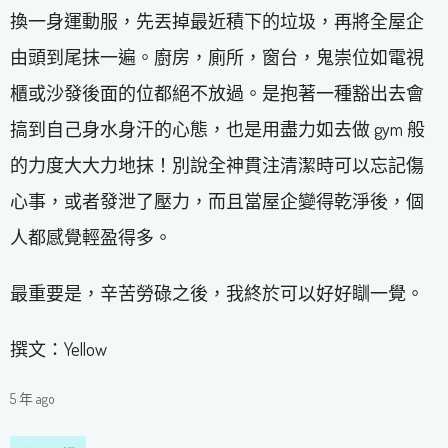
換一身運動服，先丟掉最近積下的垃圾，再將全屋企
由頭到尾抹一遍。廚房，廁所，窗台，鬼崇位如電視
櫃或沙發後面的位都絕不放過。是抱著一種豁出去會
搞到自己身水身汗的心態，也是用盡力如去做 gym 般
的力度大大力地抹！別說全神貫注清潔時可以忘記傷
心事，或者發泄了壓力，而且當屋企變得乾淨後，個
人都感覺輕盈得多。
最重要是，辛苦勞碌之後，我終於可以好好瞓一覺。
撰文：Yellow
5 年 ago