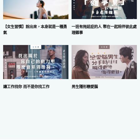
一班有拖延症的人 聚在一起陪伴彼此處
【女生習慣】說出來，本身就是一種勇
理雜事
氣
讓工作找你 而不是你找工作
男生隱形戀愛腦