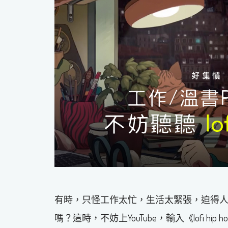
有時，只怪工作太忙，生活太緊張，迫得人
嗎？這時，不妨上YouTube，輸入《lofi hip hop r