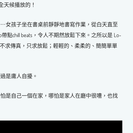
那是全天候播放的！
⋯⋯女孩子坐在書桌前靜靜地書寫作業，從白天直至
p帶點chill beats，令人不期然放鬆下來。之所以是 Lo-
這些音樂不求傳真，只求放鬆；輕輕的、柔柔的、簡簡單單
不過是庸人自擾。
哪怕是自己一個在家，哪怕是家人在廳中很嘈，也找