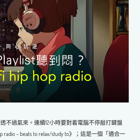
透不過氣來。連續12小時要對着電腦不停敲打鍵盤
adio – beats to relax/study to》；這是一個「適合一