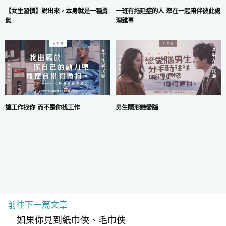
一班有拖延症的人 聚在一起陪伴彼此處
【女生習慣】說出來，本身就是一種勇
理雜事
氣
讓工作找你 而不是你找工作
男生隱形戀愛腦
前往下一篇文章
COPYRIGHT © 2024 MARS DIGITAL LIMITED.
使用條款
|
私隱政策
如果你見到紙巾俠、毛巾俠