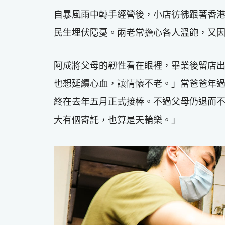
自暴風雨中轉手經營後，小店彷彿跟著香
民生埋伏隱憂。兩老常擔心各人溫飽，又
阿成將父母的韌性看在眼裡，畢業後留店
也想延續心血，讓情懷不老。」當爸爸年
終在去年五月正式接棒。不過父母仍退而
大有個寄託，也算是天輪樂。」