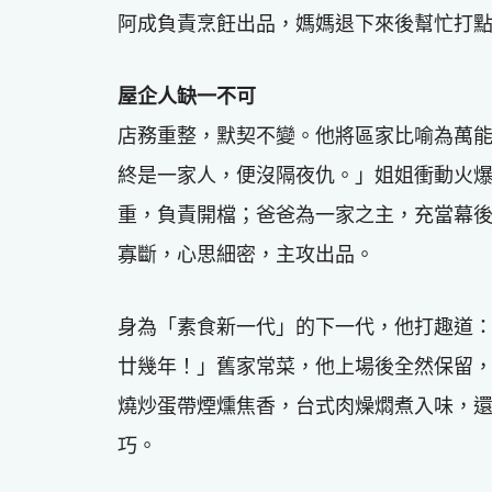
阿成負責烹飪出品，媽媽退下來後幫忙打
屋企人缺一不可
店務重整，默契不變。他將區家比喻為萬
終是一家人，便沒隔夜仇。」姐姐衝動火
重，負責開檔；爸爸為一家之主，充當幕
寡斷，心思細密，主攻出品。
身為「素食新一代」的下一代，他打趣道
廿幾年！」舊家常菜，他上場後全然保留
燒炒蛋帶煙燻焦香，台式肉燥燜煮入味，
巧。