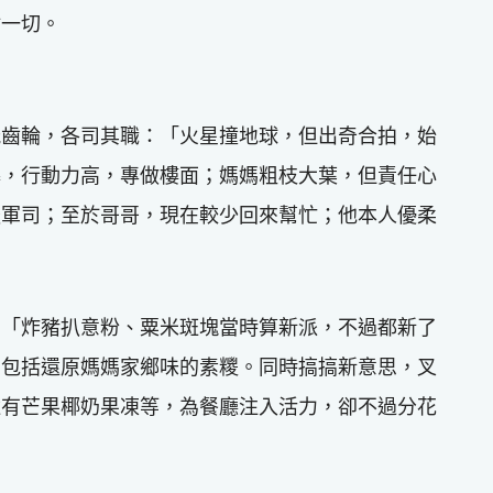
點一切。
能齒輪，各司其職：「火星撞地球，但出奇合拍，始
爆，行動力高，專做樓面；媽媽粗枝大葉，但責任心
後軍司；至於哥哥，現在較少回來幫忙；他本人優柔
：「炸豬扒意粉、粟米斑塊當時算新派，不過都新了
，包括還原媽媽家鄉味的素糭。同時搞搞新意思，叉
還有芒果椰奶果凍等，為餐廳注入活力，卻不過分花