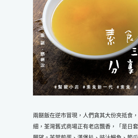
兩餸飯在逆市冒現，人們貪其大份夾抵食
細，荃灣舊式商場正有老店飄香，「是日
願望。芙蓉煎蛋、漢堡扒、豉汁鰻魚、節