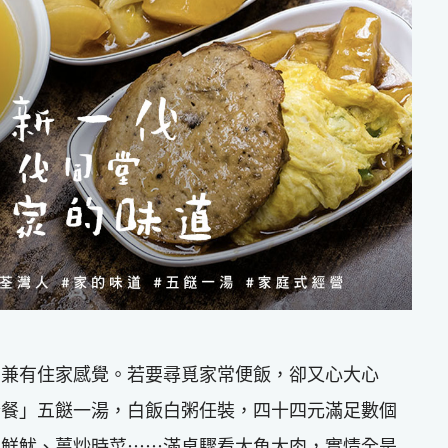
，兼有住家感覺。若要尋覓家常便飯，卻又心大心
套餐」五餸一湯，白飯白粥任裝，四十四元滿足數個
瓜鮮魷、薑炒時菜⋯⋯滿桌驟看大魚大肉，實情全是