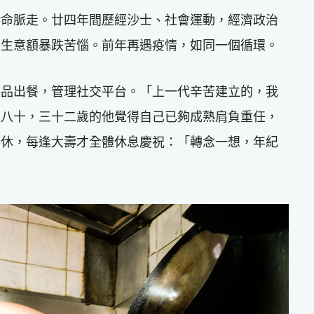
港命脈走。廿四年間歷經沙士、社會運動，經濟政治
因生意額暴跌苦惱。前年再遇疫情，如同一個循環。
出品出餐，管理社交平台。「上一代辛苦建立的，我
過八十，三十二歲的他覺得自己已夠成熟肩負重任，
不休，每逢大壽才全體休息慶祝：「轉念一想，年紀