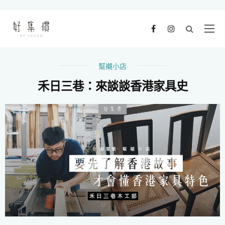
幫襯小店
禾日三巷：來談談香港家具史