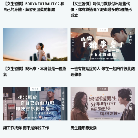
【女生習慣】每個月默默付出這些代
【女生習慣】BODY NEUTRALITY：和
價，你有算過嗎？經血過多的3種隱形
自己的身體，練習更溫柔的相處
成本
一班有拖延症的人 聚在一起陪伴彼此處
【女生習慣】說出來，本身就是一種勇
理雜事
氣
讓工作找你 而不是你找工作
男生隱形戀愛腦