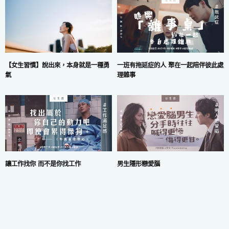
一班有拖延症的人 聚在一起陪伴彼此處
【女生習慣】說出來，本身就是一種勇
理雜事
氣
讓工作找你 而不是你找工作
男生隱形戀愛腦