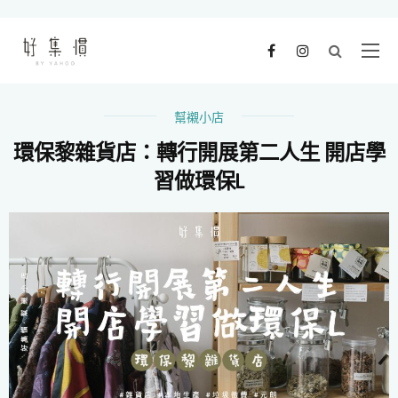
幫襯小店
環保黎雜貨店：轉行開展第二人生 開店學
習做環保L