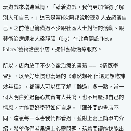
玩遊戲來增進感情，「藉着遊戲，我們更加懂得了解
別人和自己。」這已是第N次阿邦說聆聽別人去認識自
己。之前他已籌備過不少跟社區人士對話的活動、跟
藝術治療師友人梁靜韻（Gigi）在北角開設 “Not a
Gallery”藝術治療小店，提供藝術治療服務。
所以，店內放了不少心靈治療的書籍 —— 《情感學
習》，以至好集慣也寫過的《雖然想死 但還是想吃辣
炒年糕》，都讓人可以更了解「難過」多一點。當一
個人明白難過傷心其實有人共鳴，也不用壓抑自己的
情感，才能更好學習如何自處。「跟外間的書店不
同，這裏每一本書我們都看過，並附上寫上簡單的介
紹，希望你們若果遇上心靈問題，藉着閱讀能找能出