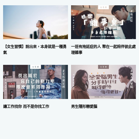
一班有拖延症的人 聚在一起陪伴彼此處
【女生習慣】說出來，本身就是一種勇
理雜事
氣
讓工作找你 而不是你找工作
男生隱形戀愛腦