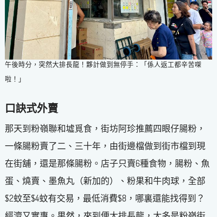
午後時分，突然大排長龍！夥計做到無停手：「係人返工都辛苦㗎
啦！」
口訣式外賣
那天到粉嶺聯和墟覓食，街坊阿珍推薦四眼仔腸粉，
一條腸粉賣了二、三十年，由街邊檔做到街市檔到現
在街舖，還是那條腸粉。店子只賣6種食物，腸粉、魚
蛋、燒賣、墨魚丸（新加的）、粉果和牛肉球，全部
$2蚊至$4蚊有交易，最低消費$8，哪裏還能找得到？
經濟又實惠。果然，來到便大排長龍，大多是粉嶺街