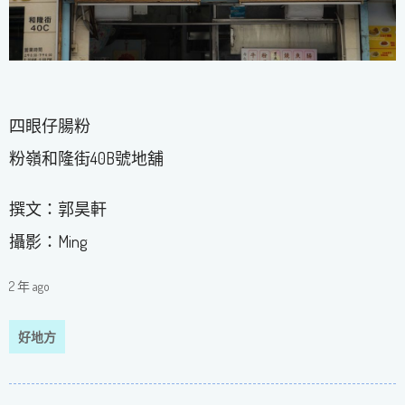
四眼仔腸粉
粉嶺和隆街40B號地舖
撰文：郭昊軒
攝影：Ming
2 年 ago
好地方