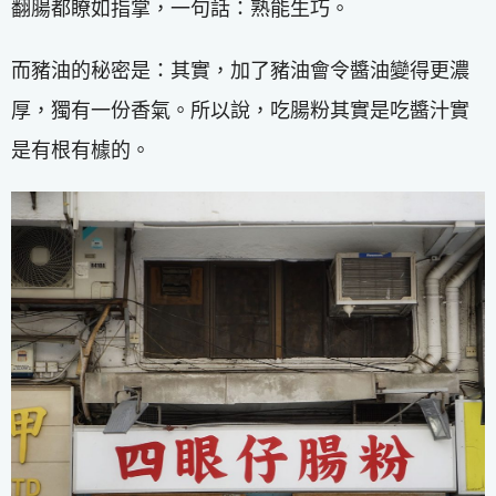
翻腸都瞭如指掌，一句話：熟能生巧。
而豬油的秘密是：其實，加了豬油會令醬油變得更濃
厚，獨有一份香氣。所以說，吃腸粉其實是吃醬汁實
是有根有㯫的。