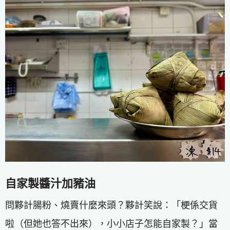
自家製醬汁加豬油
問夥計腸粉、燒賣什麼來頭？夥計笑說：「梗係交貨
啦（但她也答不出來），小小店子怎能自家製？」當