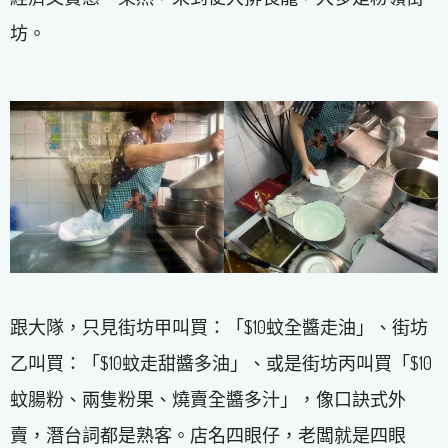
坊。
跟大隊，只見街坊甲叫買：「$10蚊全醬走油」、街坊
乙叫買：「$10蚊走甜醬多油」、或是街坊丙叫買「$10
蚊腸粉、兩隻粉果、燒賣全醬多汁」，像口訣式外
賣，潛台詞都是熟客。店名四眼仔，老闆就是四眼