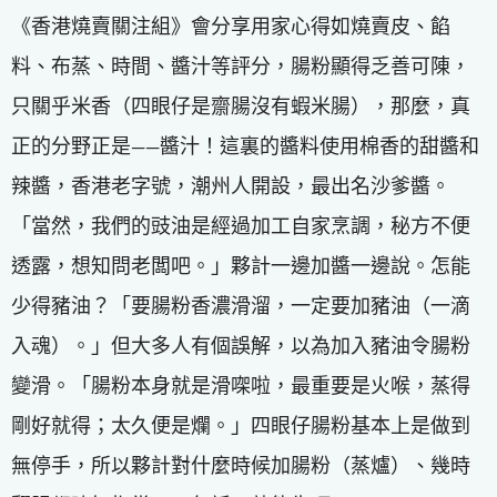
《香港燒賣關注組》會分享用家心得如燒賣皮、餡
料、布蒸、時間、醬汁等評分，腸粉顯得乏善可陳，
只關乎米香（四眼仔是齋腸沒有蝦米腸），那麼，真
正的分野正是——醬汁！這裏的醬料使用棉香的甜醬和
辣醬，香港老字號，潮州人開設，最出名沙爹醬。
「當然，我們的豉油是經過加工自家烹調，秘方不便
透露，想知問老闆吧。」夥計一邊加醬一邊說。怎能
少得豬油？「要腸粉香濃滑溜，一定要加豬油（一滴
入魂）。」但大多人有個誤解，以為加入豬油令腸粉
變滑。「腸粉本身就是滑㗎啦，最重要是火喉，蒸得
剛好就得；太久便是爛。」四眼仔腸粉基本上是做到
無停手，所以夥計對什麼時候加腸粉（蒸爐）、幾時