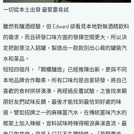
一切從本土出發 最緊要肯試
雖然有釀酒經驗，但 Edward 卻看見本地對無酒精飲料
的需求，而且研發口味方面的發揮空間更大，所以決
定把創意注入鋁罐，製造出一款款別出心裁的罐裝汽
水和茶品。
短短四個月，「閣樓釀造」已經推陳出新，更與不同
本地品牌合作聯乘。所有口味均是自家研發，將自己
喜歡的食材拼拼湊湊，再經過反覆試驗，之後找來親
朋好友們試味反饋，最後才能找到最恰到好處的味
道。譬如招牌之一的麻辣薑汽水，在傳統薑味汽水的
框架上加入辣椒，豈料試味時辣得眼淚鼻涕直流，最
後只取其麻，容易入口又不失獨特性。「最緊要肯