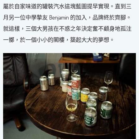
屬於自家味道的罐裝汽水這塊藍圖提早實現。直到三
月另一位中學摯友 Benjamin 的加入，品牌終於齊腳。
就這樣，三個大男孩在不惑之年決定奮不顧身地孤注
一擲，於一個小小的閣樓，築起大大的夢想。