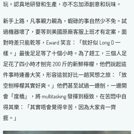
玩。認真地研發和生產，亦不忘加添創意和玩味。
新手上路，凡事親力親為，蝦碌的事自然少不免。試
過機器壞了，要等到美國原廠客服上班才有定案，面
對時差只能乾等，Eward 笑言：「就好似 Long D 一
樣。」最後足足等了十個小時。為了趕工，三個人足
足花了四小時才刨完 200 斤的新鮮檸檬，他們說起這
件事時連番大笑，形容這就好比一趟冥想之旅：「放
空刨檸檬其實好爽。」他們甚至試過一邊刨，一邊開
會「度橋」，將 multitasking 發揮到極致，在苦悶中自
得其樂：「其實唔會覺得辛苦，因為大家肯一齊
捱。」