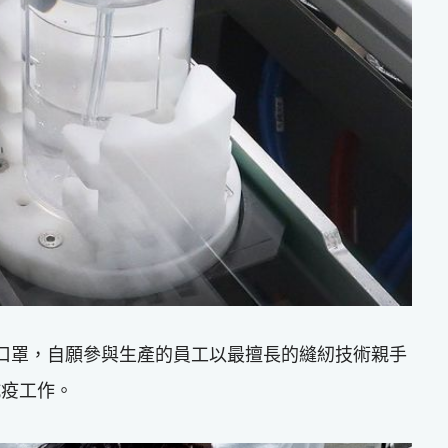
產口罩，自願參與生產的員工以最擅長的縫紉技術親手
抗疫工作。