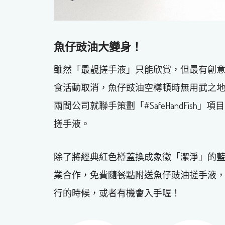
魚仔豉油大變身！
雖然「最靚搓手液」只能欣賞，但最有創
食活動取消，魚仔豉油空樽頓時無用武之
兩間公司就聯手策劃「#SafeHandFis
搓手液。
除了將經典紅色樽蓋換成象徵「潔淨」的藍色，「
業合作，免費隨餐點附送魚仔豉油搓手液
行的時候，或者有機會入手喔！