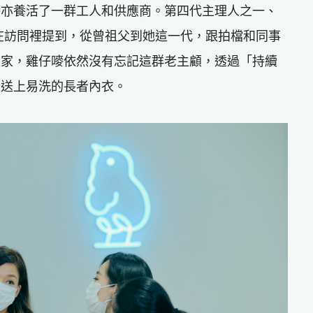
嘜亦養活了一群工人和供應商。第四代主理人之一、
）曾在訪問裡提到，從曾祖父到她這一代，跟拍檔和同事
人家，雞仔嘜依然沒有忘記這群老主顧，透過「持續
者送上易洗的長者內衣。