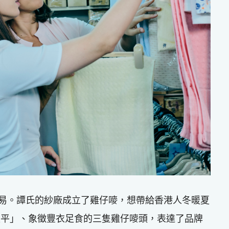
不容易。譚氏的紗廠成立了雞仔嘜，想帶給香港人冬暖夏
最平」、象徵豐衣足食的三隻雞仔嘜頭，表達了品牌