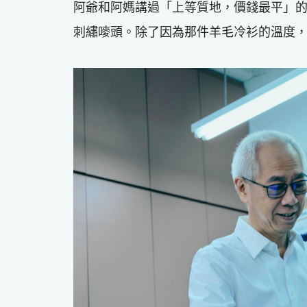
阿爺和阿媽講過「上等質地，價錢最平」
刺繡嘜頭。除了因為那件羊毛冷衫的溫度