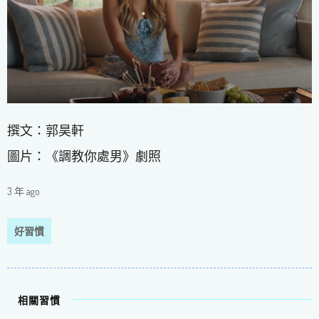
撰文：郭昊軒
圖片：《調教你處男》劇照
3 年 ago
好習慣
相關習慣