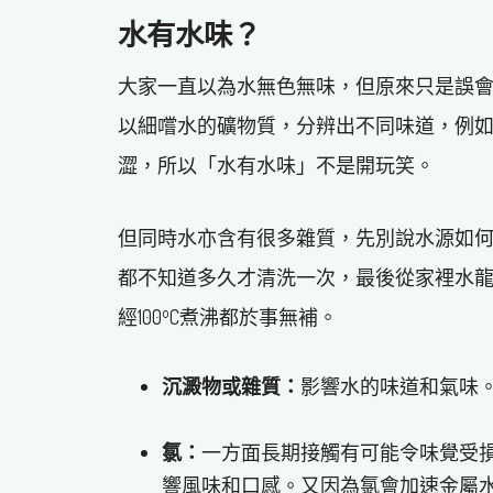
水有水味？
大家一直以為水無色無味，但原來只是誤
以細嚐水的礦物質，分辨出不同味道，例如
澀，所以「水有水味」不是開玩笑。
但同時水亦含有很多雜質，先別說水源如
都不知道多久才清洗一次，最後從家裡水
o
經100
C煮沸都於事無補。
沉澱物或雜質：
影響水的味道和氣味
氯：
一方面長期接觸有可能令味覺受
響風味和口感。又因為氯會加速金屬