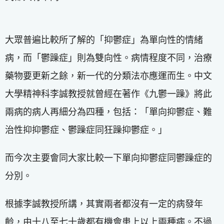
大眾普遍比較所了解的「抑鬱症」為單向性的情緒
病，而「鬱躁症」則為雙向性。病情程度不同，治療
藥物要更新之餘，新一代的分類法亦應運而生。中文
大學精神科李誠教授就曾經在著作《九鬱一躁》將此
兩病的病人再細分為四種，包括：「單向抑鬱症、難
治性抑抑鬱症、鬱躁症同狂躁抑鬱症。」
而今次主要會同大家比較一下單向抑鬱症同鬱躁症的
分別。
根據李誠教授所講，其實兩者都沒有一定的病發年
齡，由十八至七十歲都有機會患上以上兩種病。不過