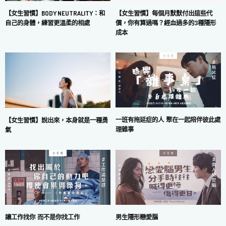
【女生習慣】每個月默默付出這些代
【女生習慣】BODY NEUTRALITY：和
價，你有算過嗎？經血過多的3種隱形
自己的身體，練習更溫柔的相處
成本
一班有拖延症的人 聚在一起陪伴彼此處
【女生習慣】說出來，本身就是一種勇
理雜事
氣
讓工作找你 而不是你找工作
男生隱形戀愛腦