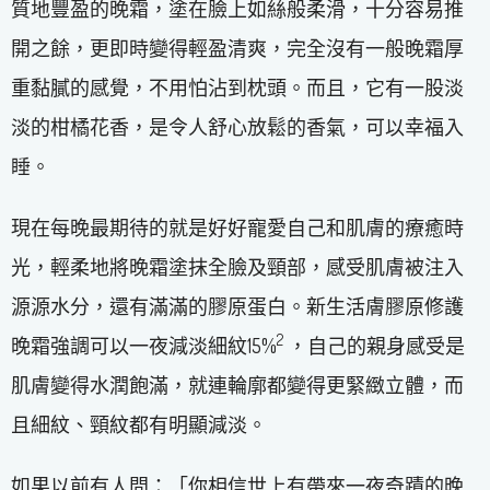
質地豐盈的晚霜，塗在臉上如絲般柔滑，十分容易推
開之餘，更即時變得輕盈清爽，完全沒有一般晚霜厚
重黏膩的感覺，不用怕沾到枕頭。而且，它有一股淡
淡的柑橘花香，是令人舒心放鬆的香氣，可以幸福入
睡。
現在每晚最期待的就是好好寵愛自己和肌膚的療癒時
光，輕柔地將晚霜塗抹全臉及頸部，感受肌膚被注入
源源水分，還有滿滿的膠原蛋白。新生活膚膠原修護
2
晚霜強調可以一夜減淡細紋15%
，自己的親身感受是
肌膚變得水潤飽滿，就連輪廓都變得更緊緻立體，而
且細紋、頸紋都有明顯減淡。
如果以前有人問：「你相信世上有帶來一夜奇蹟的晚