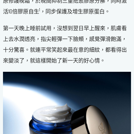
原修護晚霜，於晚間抑制三重抵禦膠原分解，同時激
1
活10倍膠原自生
，同步保護及增生膠原蛋白。
第一天晚上睡前試用，沒想到翌日早上醒來，肌膚看
上去水潤透亮，指尖輕彈一下臉頰，感覺彈滑飽滿，
十分驚喜。就連平常笑起來最在意的細紋，都看得出
來變淡了，就這樣開始了新一天的好心情。