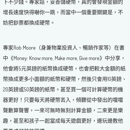
下不少錢。專家話，妥善儲硬幣，真的會發現金額的
增長速度快得嚇你一跳，而當中一個重要關鍵是，不
妨把鈔票都換成硬幣。
專家Rob Moore（身兼物業投資人、暢銷作家等）在書
中《Money: Know more, Make more, Give more》中分享，
他會將5元英鎊的紙幣換成硬幣，也會把較大金額的紙
幣換成更多小面額的紙幣和硬幣，然後只會用10英鎊、
20英鎊或50英鎊的紙幣。甚至買一個可計算硬幣的機
器更好！只要每天將硬幣丟入，傾聽從中發出的噹噹
聲數算聲響，一來可無時無刻計算金額，二來更是樂
趣，甚至和孩子一起當成每天遊戲更好，邊玩邊教他