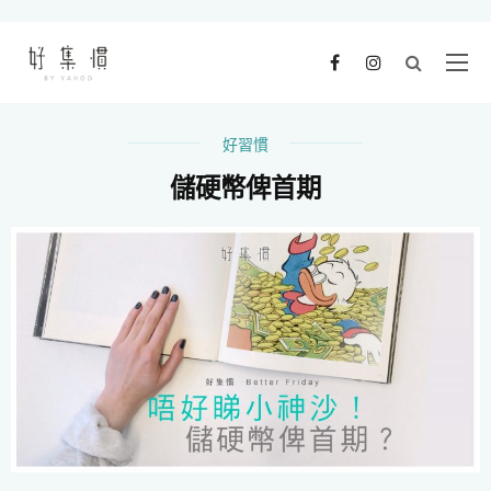
好習慣
儲硬幣俾首期