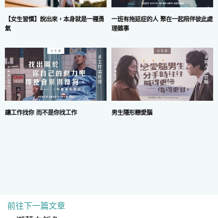
一班有拖延症的人 聚在一起陪伴彼此處
【女生習慣】說出來，本身就是一種勇
理雜事
氣
讓工作找你 而不是你找工作
男生隱形戀愛腦
前往下一篇文章
COPYRIGHT © 2024 MARS DIGITAL LIMITED.
使用條款
|
私隱政策