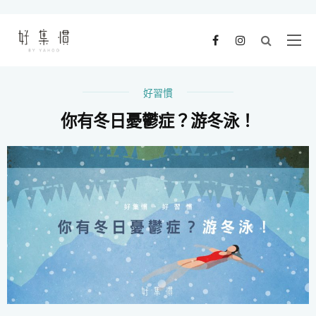
好習慣
你有冬日憂鬱症？游冬泳！