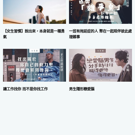
一班有拖延症的人 聚在一起陪伴彼此處
【女生習慣】說出來，本身就是一種勇
理雜事
氣
讓工作找你 而不是你找工作
男生隱形戀愛腦