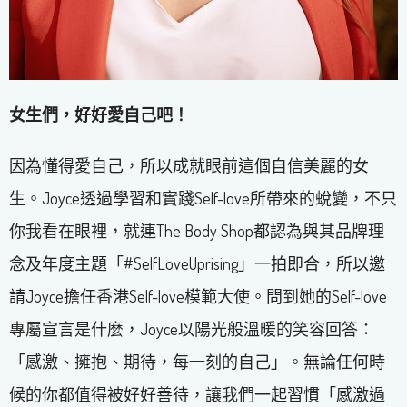
女生們，好好愛自己吧！
因為懂得愛自己，所以成就眼前這個自信美麗的女
生。Joyce透過學習和實踐Self-love所帶來的蛻變，不只
你我看在眼裡，就連The Body Shop都認為與其品牌理
念及年度主題「#SelfLoveUprising」一拍即合，所以邀
請Joyce擔任香港Self-love模範大使。問到她的Self-love
專屬宣言是什麼，Joyce以陽光般溫暖的笑容回答：
「感激、擁抱、期待，每一刻的自己」。無論任何時
候的你都值得被好好善待，讓我們一起習慣「感激過