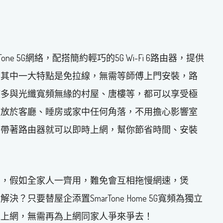
one 5G網絡，配搭簡約輕巧的5G Wi-Fi 6路由器，提供
。其中一大特點是免拉線，無需等師傅上門安裝，路
使多與光纖寬頻無緣的村屋、唐樓等，都可以享受極
意放於客廳、睡房或家中任何角落，不用擔心影響室
要帶著路由器就可以即時上網，幫你節省時間、安裝
網，假如全家人一齊用，難免會互相拖慢網速，煲
只要替屋企添置SmarTone Home 5G寬頻為獨立
速上網，無需再為上網同家人爭來爭去！