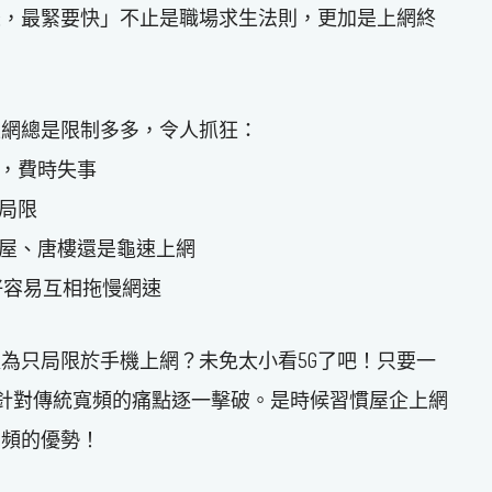
急，最緊要快」不止是職場求生法則，更加是上網終
上網總是限制多多，令人抓狂：
線，費時失事
局限
村屋、唐樓還是龜速上網
，好容易互相拖慢網速
以為只局限於手機上網？未免太小看5G了吧！只要一
寬頻，針對傳統寬頻的痛點逐一擊破。是時候習慣屋企上網
寬頻的優勢！