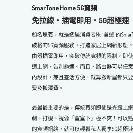
SmarTone Home 5G寬頻
免拉線‧插電即用‧5G超極速
顧名思義，就是透過消費者No.1首選^的SmarT
破格的5G寬頻服務，打造家居上網新形態
由器插電即用，突破傳統寬頻的限制，即
速上網，告別龜速。而且，路由器可以任
內設計，兼且靈活方便，就算搬新屋都只
費及搬遷費。
最最最重要的是，傳統寬頻即使是光纖上
劇、打機、視像「窒窒下」極不爽！可以點解決？
的寬頻網絡，就可以輕鬆私人獨享5G超極