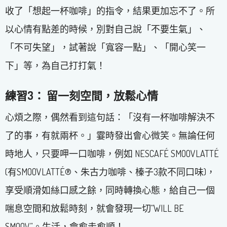
收了「想起一杯咖啡」的指令，結果更加忘不了。所
以心情有點差的時候，別對自己說「不要生氣」、
「不可失望」，試著說「寬容一點」、「開心笑一
下」等，為自己打打氣！
練習3： 留一刻空間，放鬆心情
心煩之際，偶然看到這句話：「沒有一杯咖啡解決不
了的事，有就兩杯。」霎時發出會心微笑。無論任何
時地人，只要呷一口咖啡，例如 NESCAFÉ SMOOVLATTÉ
(有SMOOVLATTÉ®、朱古力咖啡、榛子3款不同口味)，
享受順滑如絲口感之餘，同時轉換心態，給自己一個
喘息空間和放鬆時刻，就會發現一切“WILL BE
SMOOV”。生活，會愈走愈順！