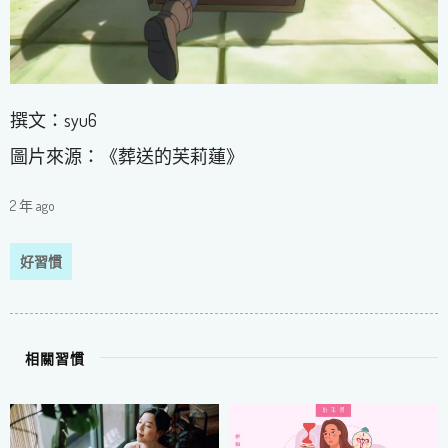
撰文：syu6
圖片來源：《葬送的芙莉蓮》
2 年 ago
好習慣
相關習慣