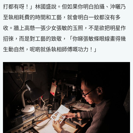
打都有呀！」林國盛說。但如果你明白拍攝、沖曬乃
至執相耗費的時間和工藝，就會明白一蚊都沒有多
收。牆上高懸一張少女張敏的玉照，不是欲把明星作
招徠，而是對工藝的致敬，「你睇張敏條眼線畫得幾
生動自然，呢啲就係執相師傅嘅功力！」