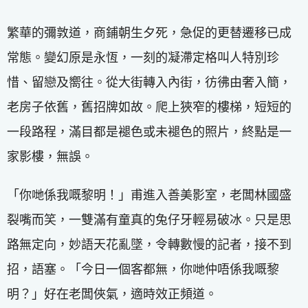
繁華的彌敦道，商鋪朝生夕死，急促的更替遷移已成
常態。變幻原是永恆，一刻的凝滯定格叫人特別珍
惜、留戀及嚮往。從大街轉入內街，彷彿由奢入簡，
老房子依舊，舊招牌如故。爬上狹窄的樓梯，短短的
一段路程，滿目都是褪色或未褪色的照片，終點是一
家影樓，無誤。
「你哋係我嘅黎明！」甫進入善美影室，老闆林國盛
裂嘴而笑，一雙滿有童真的兔仔牙輕易破冰。只是思
路無定向，妙語天花亂墜，令轉數慢的記者，接不到
招，語塞。「今日一個客都無，你哋仲唔係我嘅黎
明？」好在老闆俠氣，適時效正頻道。