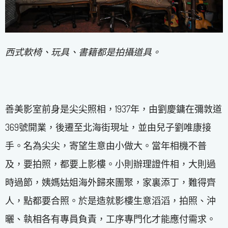
西式軟椅、玩具、書籍都是拍攝道具。
善美影室前身是尖尖照相，1937年，由劉慶鏞在彌敦道
369號開業，後遷至北海街現址，並由兒子劉唯康接
手。名為尖尖，寄望生意由小做大。當年相機不普
及，要拍照，都要上影樓。小則辦理證件相，大則過
時過節，姨媽姑姐海外歸來團聚，家裏添丁，難得齊
人，點都要合照。於是造就影樓生意滔滔，拍照、沖
曬、執相各有專員負責，工序專門化才能應付需求。