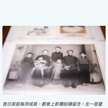
昔日家庭每添成員，都會上影樓拍攝留念。左一是童