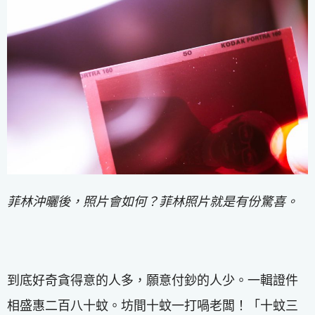
菲林沖曬後，照片會如何？菲林照片就是有份驚喜。
到底好奇貪得意的人多，願意付鈔的人少。一輯證件
相盛惠二百八十蚊。坊間十蚊一打喎老闆！「十蚊三