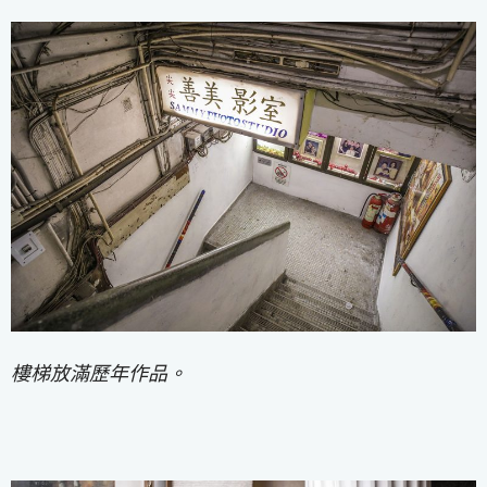
樓梯放滿歷年作品。