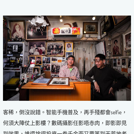
客稀，倒沒說錯。智能手機普及，再手殘都會selfie，
何須大陣仗上影樓？數碼攝影任影唔赤肉，即影即見
到效果，誰還捨得投資一卷千金而又要等到天荒地老