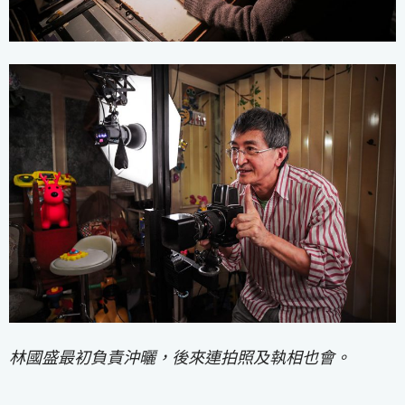
林國盛最初負責沖曬，後來連拍照及執相也會。