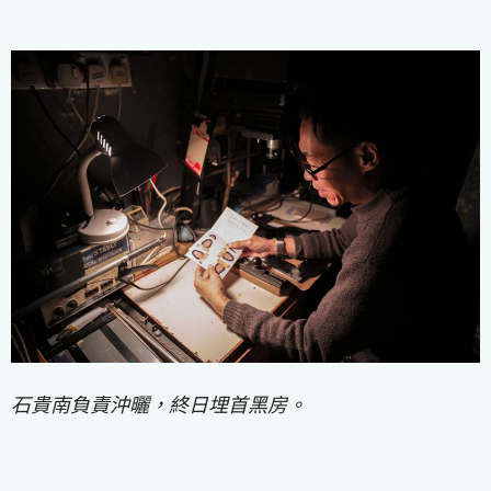
石貴南負責沖曬，終日埋首黑房。