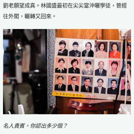
劉老願望成真。林國盛最初在尖尖當沖曬學徒，曾經
往外闖，輾轉又回來。
名人貴賓，你認出多少個？