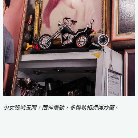
少女張敏玉照，眼神靈動，多得執相師傅妙筆。