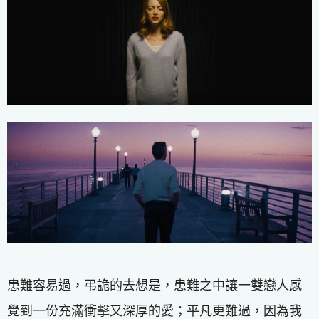
患難容易過，弔詭的去想是，患難之中讓一雙戀人感
覺到一份充滿衝擊又深厚的愛；平凡更難過，因為我