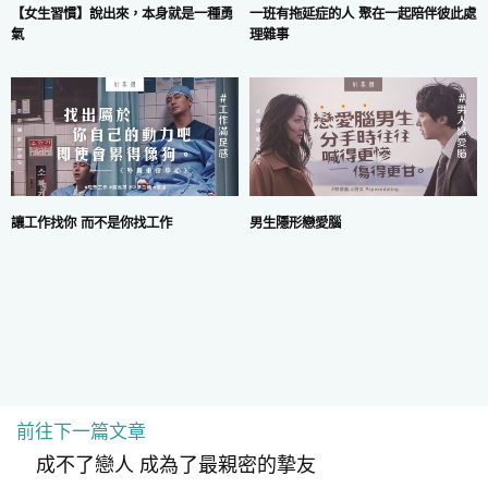
一班有拖延症的人 聚在一起陪伴彼此處
【女生習慣】說出來，本身就是一種勇
理雜事
氣
讓工作找你 而不是你找工作
男生隱形戀愛腦
前往下一篇文章
COPYRIGHT © 2024 MARS DIGITAL LIMITED.
使用條款
|
私隱政策
成不了戀人 成為了最親密的摯友