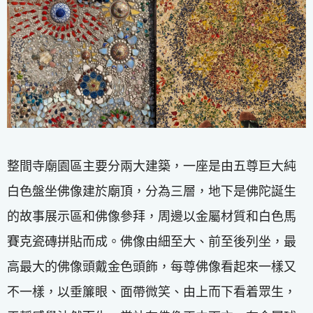
整間寺廟園區主要分兩大建築，一座是由五尊巨大純
白色盤坐佛像建於廟頂，分為三層，地下是佛陀誕生
的故事展示區和佛像參拜，周邊以金屬材質和白色馬
賽克瓷磚拼貼而成。佛像由細至大、前至後列坐，最
高最大的佛像頭戴金色頭飾，每尊佛像看起來一樣又
不一樣，以垂簾眼、面帶微笑、由上而下看着眾生，