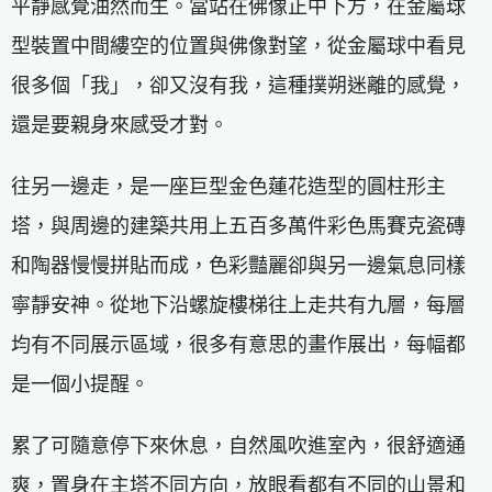
平靜感覺油然而生。當站在佛像正中下方，在金屬球
型裝置中間縷空的位置與佛像對望，從金屬球中看見
很多個「我」，卻又沒有我，這種撲朔迷離的感覺，
還是要親身來感受才對。
往另一邊走，是一座巨型金色蓮花造型的圓柱形主
塔，與周邊的建築共用上五百多萬件彩色馬賽克瓷磚
和陶器慢慢拼貼而成，色彩豔麗卻與另一邊氣息同樣
寧靜安神。從地下沿螺旋樓梯往上走共有九層，每層
均有不同展示區域，很多有意思的畫作展出，每幅都
是一個小提醒。
累了可隨意停下來休息，自然風吹進室內，很舒適通
爽，置身在主塔不同方向，放眼看都有不同的山景和