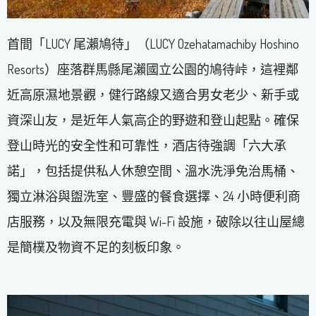
首間「LUCY 尾瀨鳩待」（LUCY Ozehatamachiby Hoshino
Resorts）座落群馬縣尾瀨國立公園的鳩待峠，這裡鄰
近高原濕地景觀，健行路線又適合男女老少、新手或
資深山友，是近年人氣高企的野遊和登山起點。確保
登山時光的安全性和可靠性，酒店待強調「六大承
諾」，包括提供私人休憩空間、溫水洗淨免治馬桶、
獨立淋浴與盥洗室、豐盛的餐食選擇、24 小時便利商
店服務，以及無限充電與 Wi-Fi 設施，破除以往山屋總
是簡樸及物資不足的刻板印象。