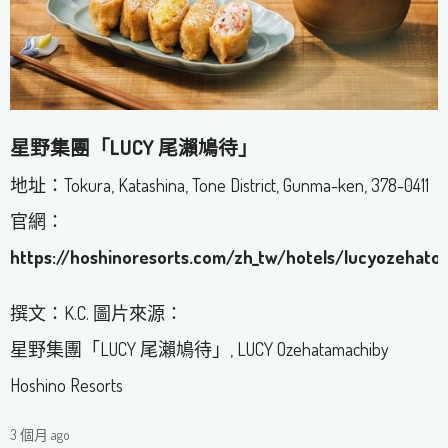
星野集團「LUCY 尾瀨鳩待」
地址：Tokura, Katashina, Tone District, Gunma-ken, 378-0411
官網：
https://hoshinoresorts.com/zh_tw/hotels/lucyozehato
撰文：K.C. 圖片來源：
星野集團「LUCY 尾瀨鳩待」, LUCY Ozehatamachiby
Hoshino Resorts
3 個月 ago