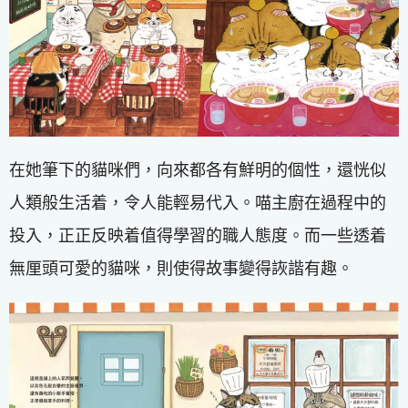
在她筆下的貓咪們，向來都各有鮮明的個性，還恍似
人類般生活着，令人能輕易代入。喵主廚在過程中的
投入，正正反映着值得學習的職人態度。而一些透着
無厘頭可愛的貓咪，則使得故事變得詼諧有趣。