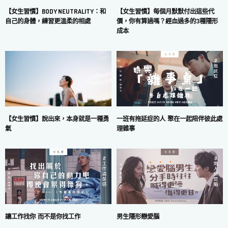
【女生習慣】每個月默默付出這些代
【女生習慣】BODY NEUTRALITY：和
價，你有算過嗎？經血過多的3種隱形
自己的身體，練習更溫柔的相處
成本
一班有拖延症的人 聚在一起陪伴彼此處
【女生習慣】說出來，本身就是一種勇
理雜事
氣
讓工作找你 而不是你找工作
男生隱形戀愛腦