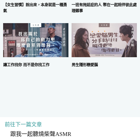
一班有拖延症的人 聚在一起陪伴彼此處
【女生習慣】說出來，本身就是一種勇
理雜事
氣
讓工作找你 而不是你找工作
男生隱形戀愛腦
前往下一篇文章
COPYRIGHT © 2024 MARS DIGITAL LIMITED.
使用條款
|
私隱政策
跟我一起聽燒柴聲ASMR