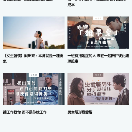
成本
一班有拖延症的人 聚在一起陪伴彼此處
【女生習慣】說出來，本身就是一種勇
理雜事
氣
讓工作找你 而不是你找工作
男生隱形戀愛腦