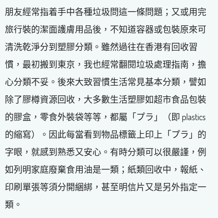
朋友經常指着手中各種垃圾問這一條問題；又或用完
旅行裝的潔面護膚用品後，不知道容器或包裝原來可
清洗乾淨分到塑膠分類。雖然過往在香港有回收習
慣，最初搬到東京，我也經常翻閱垃圾處理指南，擔
心分類不妥。後來大致習慣生活常見基本分類，譬如
除了膠樽資源回收，大多數生活塑膠如超市食品包裝
的膠盒，零食外裝袋等等，都屬「プラ」（即 plastics
的縮寫）。因此每當看到物品標籤上印上「プラ」的
字眼，就感到熟悉又安心。有時分類可以很嚴謹，例
如列明家庭廢棄食用油是一類；紙類回收中，報紙、
印刷單張等須分開綑綁，甚至明信片又是另外指定一
類。