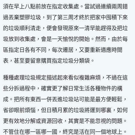
須在早上八點前放在指定收集處。當試過連續兩周錯
過丟棄塑膠垃圾，到了第三周才終於把家中囤積下來
的垃圾順利清走，便會發現原來一清早能趕得及把垃
圾放到收集處，會是一天愉悅的開始。然而，由於每
區指定日各有不同，每次遷居，又要重新適應時間
表，甚至要留意購買指定垃圾分類袋。
種種處理垃圾規定描述起來看似複雜麻煩，不過在這
些分拆過程中，確實更了解日常生活各種物件的構
成。把所有東西一併丟進垃圾站可能是最方便輕鬆，
省卻眼前煩惱，但日積月累的垃圾將運到哪裏，如何
更有效地分解或資源回收，其實是不能忽視的問題。
不管住在哪一區哪一國，終究是活在同一個地球上。