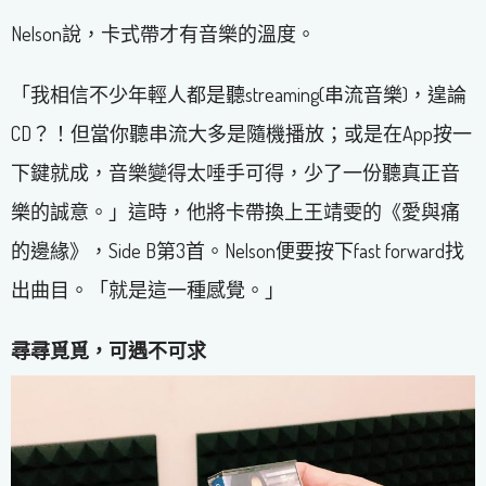
Nelson說，卡式帶才有音樂的溫度。
「我相信不少年輕人都是聽streaming(串流音樂)，遑論
CD？！但當你聽串流大多是隨機播放；或是在App按一
下鍵就成，音樂變得太唾手可得，少了一份聽真正音
樂的誠意。」這時，他將卡帶換上王靖雯的《愛與痛
的邊緣》，Side B第3首。Nelson便要按下fast forward找
出曲目。「就是這一種感覺。」
尋尋覓覓，可遇不可求