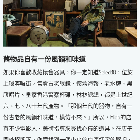
舊物品自有一份風韻和味道
如果你喜歡收藏懷舊器具，你一定知道Select18，位於
上環嚤囉街，售賣古老眼鏡、懷舊海報、老水牌、黑
膠唱片、皇家香港警察杯碟，林林總總，都是上世紀
六、七、八十年代產物。「那個年代的器物，自有一
份古老的風韻和味道，模仿不來。」所以，Mido的店
有不少電影人、美術指導來尋找心儀的道具。在店子
門外招牌下，你還找到一個小小的白底紅字的膠牌，