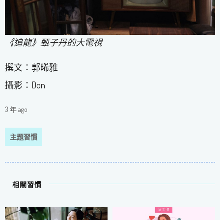
《追龍》甄子丹的大電視
撰文：郭晞雅
攝影：Don
3 年 ago
主題習慣
相關習慣