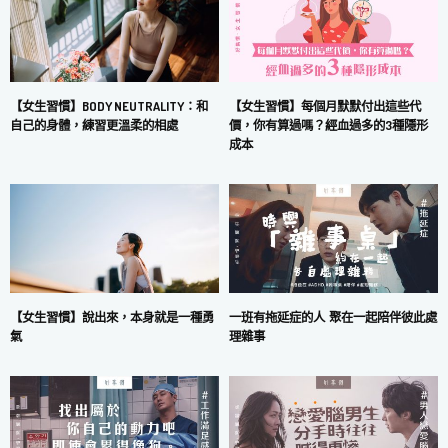
【女生習慣】每個月默默付出這些代
【女生習慣】BODY NEUTRALITY：和
價，你有算過嗎？經血過多的3種隱形
自己的身體，練習更溫柔的相處
成本
一班有拖延症的人 聚在一起陪伴彼此處
【女生習慣】說出來，本身就是一種勇
理雜事
氣