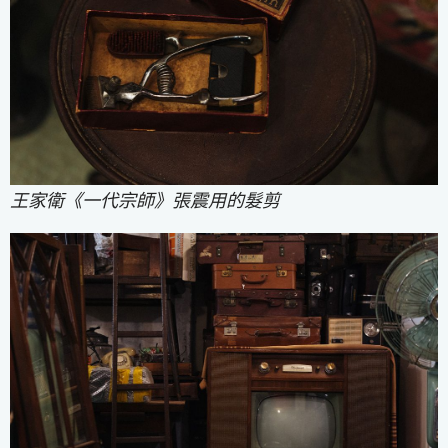
王家衛《一代宗師》張震用的髮剪