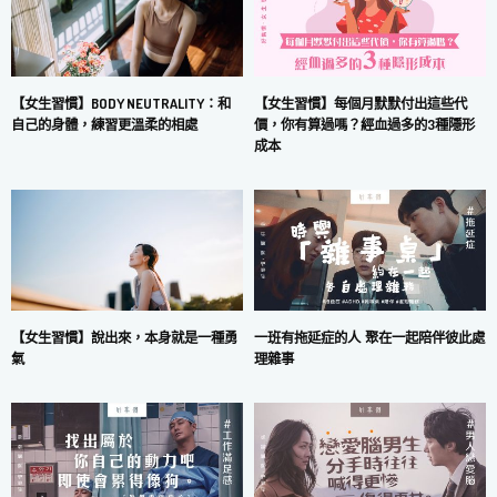
【女生習慣】每個月默默付出這些代
【女生習慣】BODY NEUTRALITY：和
價，你有算過嗎？經血過多的3種隱形
自己的身體，練習更溫柔的相處
成本
一班有拖延症的人 聚在一起陪伴彼此處
【女生習慣】說出來，本身就是一種勇
理雜事
氣