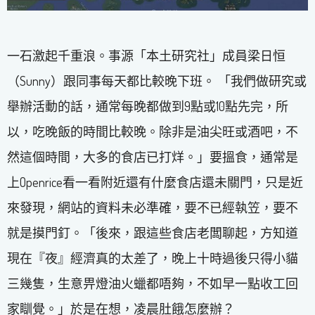
一石激起千重浪。事源「本土研究社」成員梁日恒
（Sunny）跟同事每天都比較晚下班。 「我們做研究或
舉辦活動的話，通常每晚都做到9點或10點先完，所
以，吃晚飯的時間比較晚。除非是油尖旺或酒吧，不
然這個時間，大多的食店已打烊。」要搵食，通常是
上Openrice看一看附近還有什麼食店還未關門，只是近
來發現，網站的資料未必準確，要不已經執笠，要不
就是摸門釘。「後來，跟這些食店老闆聊起，方知道
現在『夜』經濟真的太差了，晚上十時過後只得小貓
三幾隻，生意畀燈油火蠟都唔夠，不如早一點收工回
家瞓覺。」於是在想，凌晨肚餓怎麼辦？