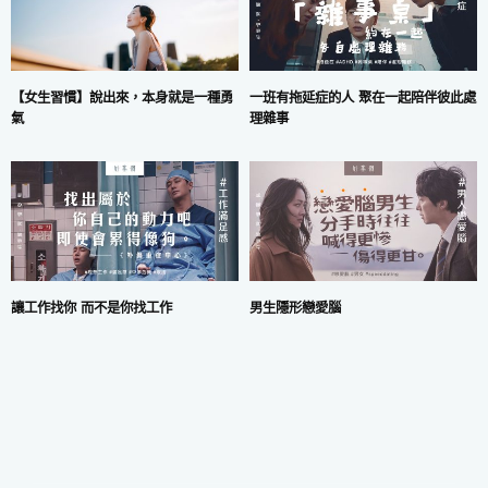
一班有拖延症的人 聚在一起陪伴彼此處
【女生習慣】說出來，本身就是一種勇
理雜事
氣
讓工作找你 而不是你找工作
男生隱形戀愛腦