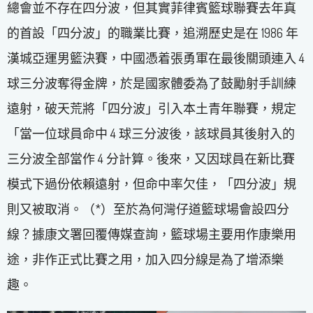
總會並不存在四分波，但其實菲律賓籃球聯賽去年真
的首設「四分波」的職業比賽，追溯歷史是在 1986 年
漢城亞運男籃決賽，中國憑着張勇軍在最後關頭連入 4
球三分波奪得金牌，於是國家體委為了鼓勵射手訓練
遠射，破天荒將「四分波」引入本土青年聯賽，規定
「當一位球員命中 4 球三分波後，該球員其後射入的
三分波全部當作 4 分計算。後來，又因球員在新比賽
模式下過份依賴遠射，但命中率欠佳，「四分波」規
則又被取消。（*）至於為何灣仔道籃球場會設四分
線？據康文署回覆傳媒查詢，籃球場主要用作康樂用
途，非作正式比賽之用，加入四分線是為了增添樂
趣。